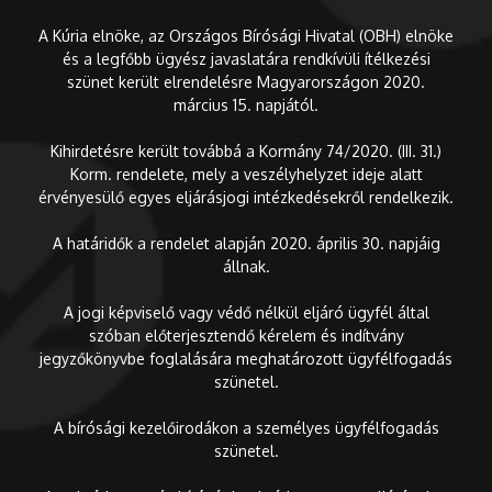
A Kúria elnöke, az Országos Bírósági Hivatal (OBH) elnöke
és a legfőbb ügyész javaslatára rendkívüli ítélkezési
szünet került elrendelésre Magyarországon 2020.
március 15. napjától.
Kihirdetésre került továbbá a Kormány 74/2020. (III. 31.)
Korm. rendelete, mely a veszélyhelyzet ideje alatt
érvényesülő egyes eljárásjogi intézkedésekről rendelkezik.
A határidők a rendelet alapján 2020. április 30. napjáig
állnak.
A jogi képviselő vagy védő nélkül eljáró ügyfél által
szóban előterjesztendő kérelem és indítvány
jegyzőkönyvbe foglalására meghatározott ügyfélfogadás
szünetel.
A bírósági kezelőirodákon a személyes ügyfélfogadás
szünetel.