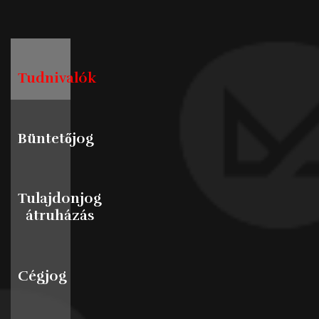
Tudnivalók
Büntetőjog
Tulajdonjog
átruházás
Cégjog