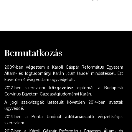
Bemutatkozás
2009-ben végeztem a Károli Gáspár Református Egyetem
Állam- és Jogtudományi Karán „cum laude” minősítéssel. Ezt
követően 4 évig voltam ügyvédjelölt.
2012-ben szereztem
közgazdász
diplomát a Budapesti
Corvinus Egyetem Gazdaságtudományi Karán.
A jogi szakvizsgák letételét követően 2014-ben avattak
ügyvéddé.
2014-ben a Penta Uniónál
adótanácsadó
végzettséget
szereztem.
2017-ben a Károli Gáspár Református Egyetem Állam- és