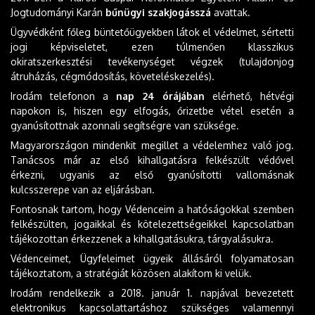
Jogtudományi Karán
bűnügyi szakjogásszá
avattak.
Ügyvédként főleg büntetőügyekben látok el védelmet, sértetti
jogi képviseletet, ezen túlmenően klasszikus
okiratszerkesztési tevékenységet végzek (tulajdonjog
átruházás, cégmódosítás, követeléskezelés).
Irodám telefonon a
nap 24 órájában
elérhető, hétvégi
napokon is, hiszen egy elfogás, őrizetbe vétel esetén a
gyanúsítottnak azonnali segítségre van szüksége.
Magyarországon mindenkit megillet a védelemhez való jog.
Tanácsos már az első kihallgatásra felkészült védővel
érkezni, ugyanis az első gyanúsítotti vallomásnak
kulcsszerepe van az eljárásban.
Fontosnak tartom, hogy Védenceim a hatóságokkal szemben
felkészülten, jogaikkal és kötelezettségeikkel kapcsolatban
tájékozottan érkezzenek a kihallgatásukra, tárgyalásukra.
Védenceimet, Ügyfeleimet ügyeik állásáról folyamatosan
tájékoztatom, a stratégiát közösen alakítom ki velük.
Irodám rendelkezik a 2018. január 1. napjával bevezetett
elektronikus kapcsolattartáshoz szükséges valamennyi