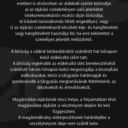
esetben is elsősorban az alábbiak szerint biztosítja:
a) az eljárási cselekményen való jelenlétet
telekommunikációs eszköz útján biztosítja,
b) írásbeli tanúvallomás tételt engedélyez, vagy
c) az eljárási cselekményről készített kép- és hangfelvételt
vagy hangfelvételt használja fel, ha erre tekintettel a
személyes jelenlét mellőzhető.
A bíróság a vádirat kézbesítésétől számított hat hónapon
belül előkészítő ülést tart.
A bíróság legkésőbb az előkészítő ülés berekesztésétől
számított három hónapon belül megvizsgálja a bizonyítási
indítványokat, kitűzi a tárgyalás határnapját és
gondoskodik a tárgyalás megtartásának feltételeiről, az
idézésekről és értesítésekről.
Magánvádas eljárásnak nincs helye, a folyamatban lévő
magánvádas eljárást a vészhelyzet idejére fel kell
függeszteni.
A magánindítvány előterjesztésnek határidejébe a
veszélyhelyzet ideje nem számít bele.