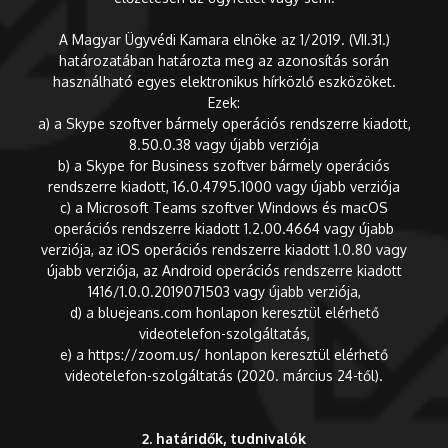
A Magyar Ügyvédi Kamara elnöke az 1/2019. (VII.31.)
határozatában határozta meg az azonosítás során
használható egyes elektronikus hírközlő eszközöket.
Ezek:
a) a Skype szoftver bármely operációs rendszerre kiadott,
8.50.0.38 vagy újabb verziója
b) a Skype for Business szoftver bármely operációs
rendszerre kiadott, 16.0.4795.1000 vagy újabb verziója
c) a Microsoft Teams szoftver Windows és macOS
operációs rendszerre kiadott 1.2.00.4664 vagy újabb
verziója, az iOS operációs rendszerre kiadott 1.0.80 vagy
újabb verziója, az Android operációs rendszerre kiadott
1416/1.0.0.2019071503 vagy újabb verziója,
d) a bluejeans.com honlapon keresztül elérhető
videotelefon-szolgáltatás,
e) a https://zoom.us/ honlapon keresztül elérhető
videotelefon-szolgáltatás (2020. március 24-től).
2. határidők, tudnivalók