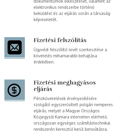
dokumentumok elkészítését, valamint az
elektronikus rendszerbe történő
beküldést és az eljárás során a társaság
képviseletét.
Fizetési felszólítás
Ügyvédi felszólító levél szerkesztése a
követelés mihamarabbi behajtása
érdekében.
Fizetési meghagyásos
eljárás
Pénzkövetelések érvényesítésére
szolgáló egyszerűsített polgári nemperes
eljárás, melyet a Magyar Országos
Közjegyzői Kamara interneten elérhető,
országosan egységes számítástechnikai
rendszerén keresztül kerül benyújtásra.