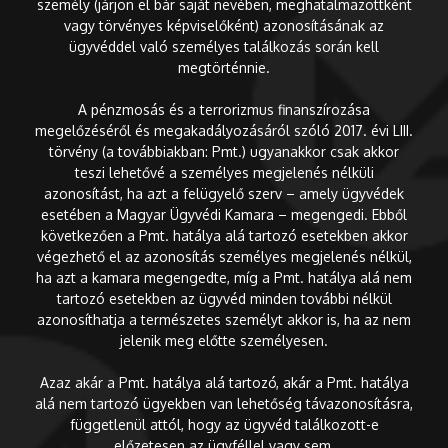
személy (járjon el bár saját nevében, meghatalmazottként
vagy törvényes képviselőként) azonosításának az
ügyvéddel való személyes találkozás során kell
megtörténnie.
A pénzmosás és a terrorizmus finanszírozása
megelőzéséről és megakadályozásáról szóló 2017. évi LIII.
törvény (a továbbiakban: Pmt.) ugyanakkor csak akkor
teszi lehetővé a személyes megjelenés nélküli
azonosítást, ha azt a felügyelő szerv – amely ügyvédek
esetében a Magyar Ügyvédi Kamara – megengedi. Ebből
következően a Pmt. hatálya alá tartozó esetekben akkor
végezhető el az azonosítás személyes megjelenés nélkül,
ha azt a kamara megengedte, míg a Pmt. hatálya alá nem
tartozó esetekben az ügyvéd minden további nélkül
azonosíthatja a természetes személyt akkor is, ha az nem
jelenik meg előtte személyesen.
Azaz akár a Pmt. hatálya alá tartozó, akár a Pmt. hatálya
alá nem tartozó ügyekben van lehetőség távazonosításra,
függetlenül attól, hogy az ügyvéd találkozott-e
előzetesen az ügyféllel vagy sem.