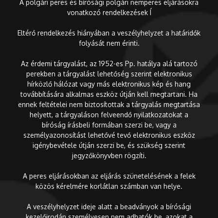
A polgári peres és bírósági polgári nemperes eljárásokra
vonatkozó rendelkezések Í
Eltérő rendelkezés hiányában a veszélyhelyzet a határidők
folyását nem érinti.
Az érdemi tárgyalást, az 1952-es Pp. hatálya alá tartozó
perekben a tárgyalást lehetőség szerint elektronikus
hírközlő hálózat vagy más elektronikus kép és hang
továbbítására alkalmas eszköz útján kell megtartani. Ha
ennek feltételei nem biztosítottak a tárgyalás megtartása
helyett, a tárgyaláson felveendő nyilatkozatokat a
bíróság írásbeli formában szerzi be, vagy a
személyazonosítást lehetővé tevő elektronikus eszköz
igénybevétele útján szerzi be, és szükség szerint
jegyzőkönyvben rögzíti.
A peres eljárásokban az eljárás szünetelésének a felek
közös kérelmére korlátlan számban van helye.
A veszélyhelyzet ideje alatt a beadványok a bírósági
kezelőirodán személyesen nem adhatók be, azokat a