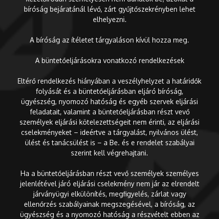
bíróság bejáratánál lévő, zárt gyűjtőszekrényben lehet
elhelyezni.
A bíróság az ítéletet tárgyaláson kívül hozza meg.
A büntetőeljárásokra vonatkozó rendelkezések
Eltérő rendelkezés hiányában a veszélyhelyzet a határidők
folyását és a büntetőeljárásban eljáró bíróság,
ügyészség, nyomozó hatóság és egyéb szervek eljárási
feladatait, valamint a büntetőeljárásban részt vevő
személyek eljárási kötelezettségeit nem érinti, az eljárási
cselekményeket – ideértve a tárgyalást, nyilvános ülést,
ülést és tanácsülést is – a Be. és e rendelet szabályai
szerint kell végrehajtani.
Ha a büntetőeljárásban részt vevő személyek személyes
jelenlétével járó eljárási cselekmény nem jár az elrendelt
járványügyi elkülönítés, megfigyelés, zárlat vagy
ellenőrzés szabályainak megszegésével, a bíróság, az
ügyészség és a nyomozó hatóság a részvételt ebben az